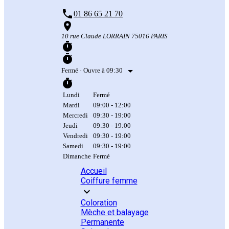
phone
01 86 65 21 70
place
10 rue Claude LORRAIN 75016 PARIS
timer
timer
arrow_drop_down
Fermé
· Ouvre à 09:30
timer
Lundi
Fermé
Mardi
09:00 - 12:00
Mercredi
09:30 - 19:00
Jeudi
09:30 - 19:00
Vendredi
09:30 - 19:00
Samedi
09:30 - 19:00
Dimanche
Fermé
Accueil
Coiffure femme
expand_more
Coloration
Mèche et balayage
Permanente