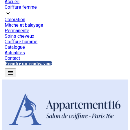
Accueil
Coiffure femme
expand_more
Coloration
Mèche et balayage
Permanente
Soins cheveux
Coiffure homme
Catalogue
Actualités
Contact
Prendre un rendez-vous
menu