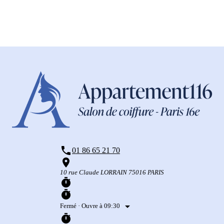
phone
01 86 65 21 70
place
10 rue Claude LORRAIN 75016 PARIS
timer
timer
arrow_drop_down
Fermé
· Ouvre à 09:30
timer